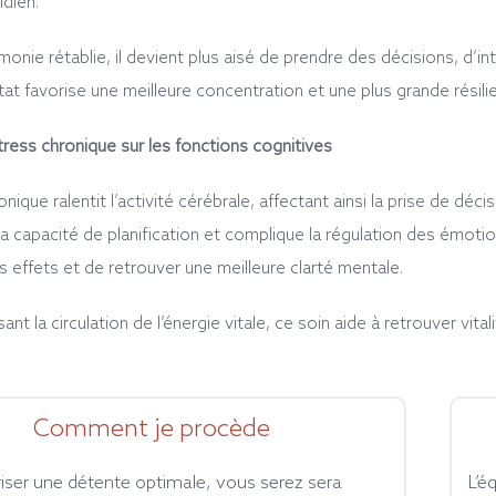
idien.
rmonie rétablie, il devient plus aisé de prendre des décisions, d’i
état favorise une meilleure concentration et une plus grande résilie
tress chronique sur les fonctions cognitives
nique ralentit l’activité cérébrale, affectant ainsi la prise de dé
e la capacité de planification et complique la régulation des émotions
s effets et de retrouver une meilleure clarté mentale.
sant la circulation de l’énergie vitale, ce soin aide à retrouver vita
Comment je procède
iser une détente optimale, vous serez sera
L’é