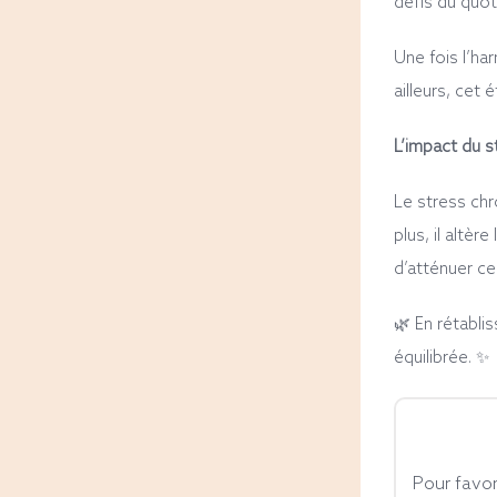
défis du quot
Une fois l’ha
ailleurs, cet 
L’impact du s
Le stress chro
plus, il altèr
d’atténuer ce
🌿 En rétablis
équilibrée. ✨
Pour favor